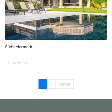
Südsteiermark
Lies weiter
1
2
Weiter