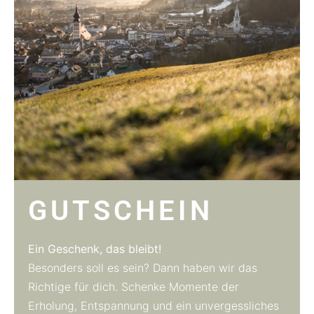
GUTSCHEIN
Ein
Geschenk, das
bleibt!
Besonders soll es sein? Dann haben wir das
Richtige für dich. Schenke Momente der
Erholung, Entspannung und ein unvergessliches