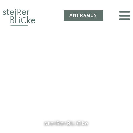
ANFRAGEN
steiRerBLiCke