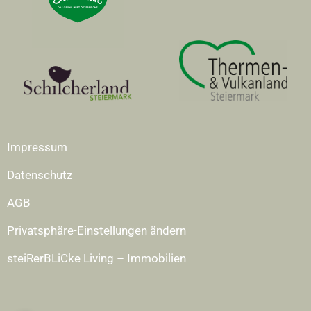
Impressum
Datenschutz
AGB
Privatsphäre-Einstellungen ändern
steiRerBLiCke Living – Immobilien