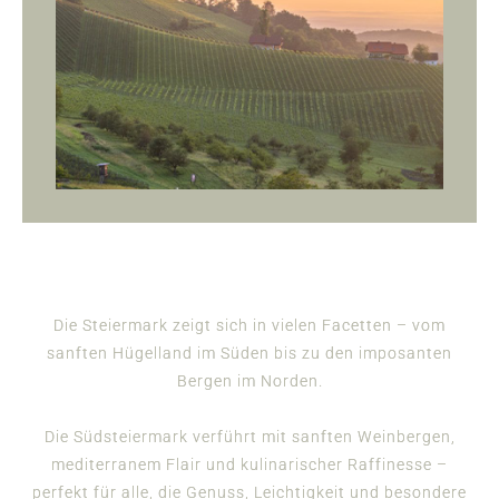
Die Steiermark zeigt sich in vielen Facetten – vom
sanften Hügelland im Süden bis zu den imposanten
Bergen im Norden.
Die Südsteiermark verführt mit sanften Weinbergen,
mediterranem Flair und kulinarischer Raffinesse –
perfekt für alle, die Genuss, Leichtigkeit und besondere