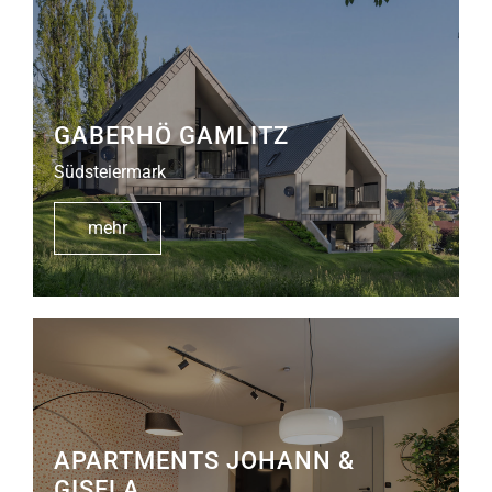
GABERHÖ GAMLITZ
Südsteiermark
mehr
APARTMENTS JOHANN &
GISELA