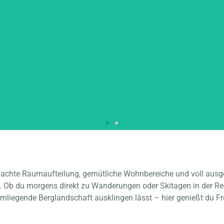
PARTMENT
chte Raumaufteilung, gemütliche Wohnbereiche und voll ausgest
RAMAHIRSCH
. Ob du morgens direkt zu Wanderungen oder Skitagen in der R
mliegende Berglandschaft ausklingen lässt – hier genießt du Fr
chstein | bis zu 4 Personen |
 | Parkplatz | Skiraum | Kamin