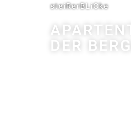
steiRerBLiCke
APARTENT
DER BER