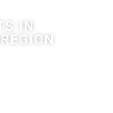
S IN
GREGION