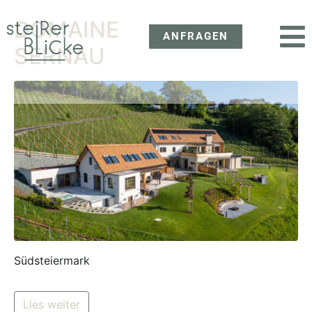
DOMAINE
ANFRAGEN
SERNAU
Südsteiermark
Lies weiter