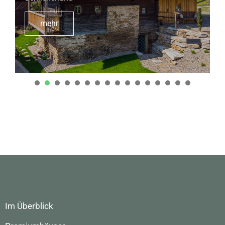
mehr
1
2
3
4
5
6
7
8
9
1
1
0
1
2
3
4
5
6
Im Überblick