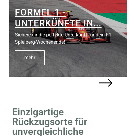
FORMEL 1 -
UNTERKÜNFTE IN...
Sichere dir die perfekte Unterkunft für dein F1
Spielberg-Wochenende!
mehr
Einzigartige
Rückzugsorte für
unvergleichliche